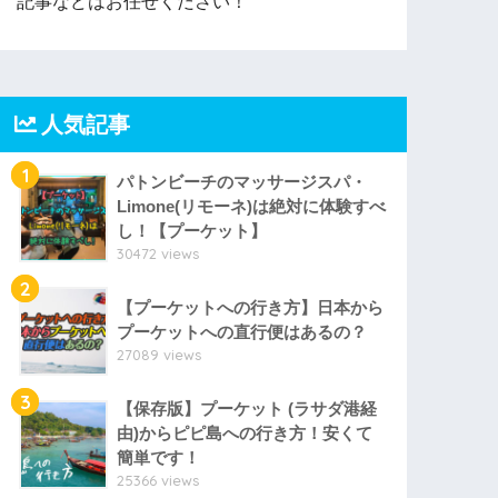
記事などはお任せください！
人気記事
1
パトンビーチのマッサージスパ・
Limone(リモーネ)は絶対に体験すべ
し！【プーケット】
30472 views
2
【プーケットへの行き方】日本から
プーケットへの直行便はあるの？
27089 views
3
【保存版】プーケット (ラサダ港経
由)からピピ島への行き方！安くて
簡単です！
25366 views