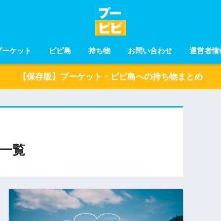
プーケット
ピピ島
持ち物
お問い合わせ
運営者情
【保存版】プーケット・ピピ島への持ち物まとめ
一覧