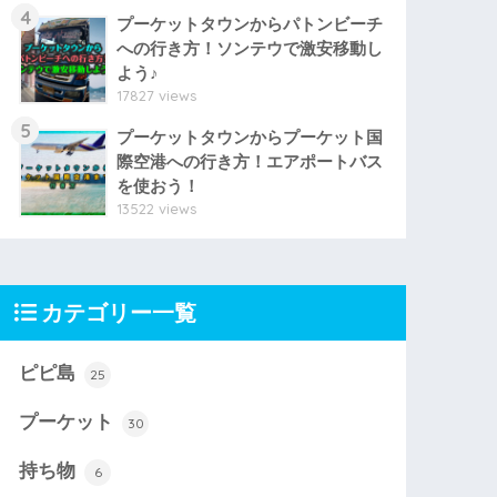
4
プーケットタウンからパトンビーチ
への行き方！ソンテウで激安移動し
よう♪
17827 views
5
プーケットタウンからプーケット国
際空港への行き方！エアポートバス
を使おう！
13522 views
カテゴリー一覧
ピピ島
25
プーケット
30
持ち物
6