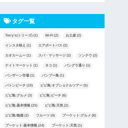
タグ一覧
Torry's(トリーズ)
(1)
Wi-Fi
(2)
お土産
(2)
インスタ映え
(1)
エアポートバス
(2)
カオカームー
(1)
スパ・マッサージ
(2)
ソンテウ
(2)
ナイトマーケット
(1)
ネコ
(1)
バングラ通り
(1)
バンザーン市場
(1)
バンブー島
(1)
パトンビーチ
(10)
ピピ島:オプショナルツアー
(5)
ピピ島:グルメ
(3)
ピピ島:ビーチ
(6)
ピピ島:基本情報
(25)
ピピ島:天気
(2)
ピピ島:物価
(2)
フルーツ
(4)
プーケット:グルメ
(8)
プーケット:基本情報
(24)
プーケット:天気
(1)