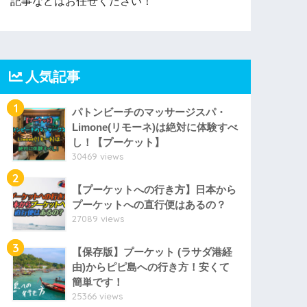
記事などはお任せください！
人気記事
1
パトンビーチのマッサージスパ・
Limone(リモーネ)は絶対に体験すべ
し！【プーケット】
30469 views
2
【プーケットへの行き方】日本から
プーケットへの直行便はあるの？
27089 views
3
【保存版】プーケット (ラサダ港経
由)からピピ島への行き方！安くて
簡単です！
25366 views