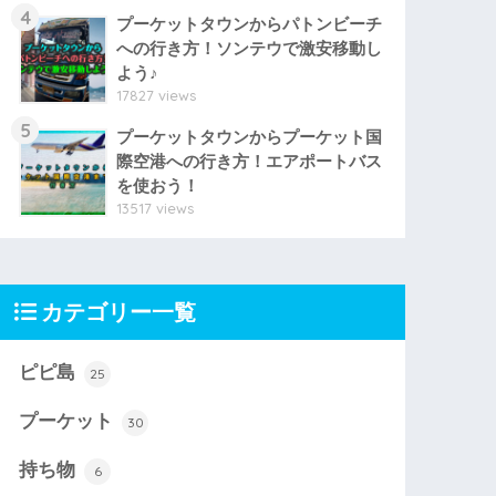
4
プーケットタウンからパトンビーチ
への行き方！ソンテウで激安移動し
よう♪
17827 views
5
プーケットタウンからプーケット国
際空港への行き方！エアポートバス
を使おう！
13517 views
カテゴリー一覧
ピピ島
25
プーケット
30
持ち物
6