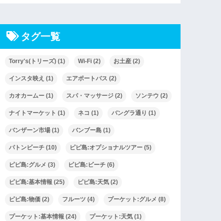
タグ一覧
Torry's(トリーズ)
(1)
Wi-Fi
(2)
お土産
(2)
インスタ映え
(1)
エアポートバス
(2)
カオカームー
(1)
スパ・マッサージ
(2)
ソンテウ
(2)
ナイトマーケット
(1)
ネコ
(1)
バングラ通り
(1)
バンザーン市場
(1)
バンブー島
(1)
パトンビーチ
(10)
ピピ島:オプショナルツアー
(5)
ピピ島:グルメ
(3)
ピピ島:ビーチ
(6)
ピピ島:基本情報
(25)
ピピ島:天気
(2)
ピピ島:物価
(2)
フルーツ
(4)
プーケット:グルメ
(8)
プーケット:基本情報
(24)
プーケット:天気
(1)