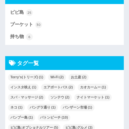
ピピ島
25
プーケット
30
持ち物
6
タグ一覧
Torry's(トリーズ)
(1)
Wi-Fi
(2)
お土産
(2)
インスタ映え
(1)
エアポートバス
(2)
カオカームー
(1)
スパ・マッサージ
(2)
ソンテウ
(2)
ナイトマーケット
(1)
ネコ
(1)
バングラ通り
(1)
バンザーン市場
(1)
バンブー島
(1)
パトンビーチ
(10)
ピピ島:オプショナルツアー
(5)
ピピ島:グルメ
(3)