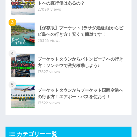
トへの直行便はあるの？
27089 views
3
【保存版】プーケット (ラサダ港経由)からピ
ピ島への行き方！安くて簡単です！
25366 views
4
プーケットタウンからパトンビーチへの行き
方！ソンテウで激安移動しよう♪
17827 views
5
プーケットタウンからプーケット国際空港へ
の行き方！エアポートバスを使おう！
13522 views
カテゴリー一覧