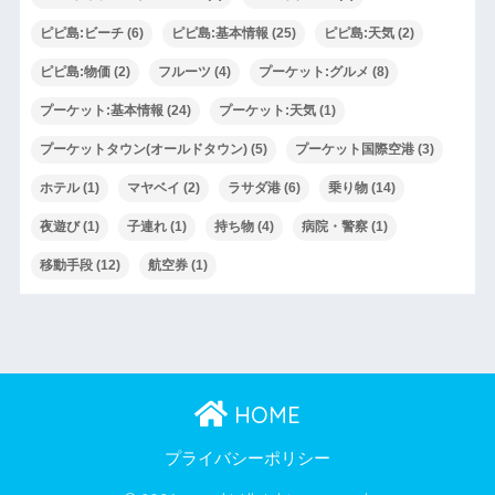
ピピ島:ビーチ
(6)
ピピ島:基本情報
(25)
ピピ島:天気
(2)
ピピ島:物価
(2)
フルーツ
(4)
プーケット:グルメ
(8)
プーケット:基本情報
(24)
プーケット:天気
(1)
プーケットタウン(オールドタウン)
(5)
プーケット国際空港
(3)
ホテル
(1)
マヤベイ
(2)
ラサダ港
(6)
乗り物
(14)
夜遊び
(1)
子連れ
(1)
持ち物
(4)
病院・警察
(1)
移動手段
(12)
航空券
(1)
HOME
プライバシーポリシー