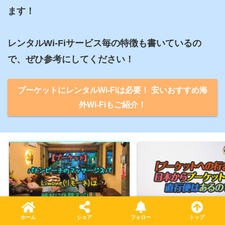
ます！

レンタルWi-Fiサービス毎の特徴も書いているの
で、ぜひ参考にしてください！
プーケットにレンタルWi-Fiは必要！ 安いおすすめ海
外Wi-Fiもご紹介！
ホーム
シェア
フォロー
トップ
パトンビーチのマッサージスパ・
【プーケットへの行き方