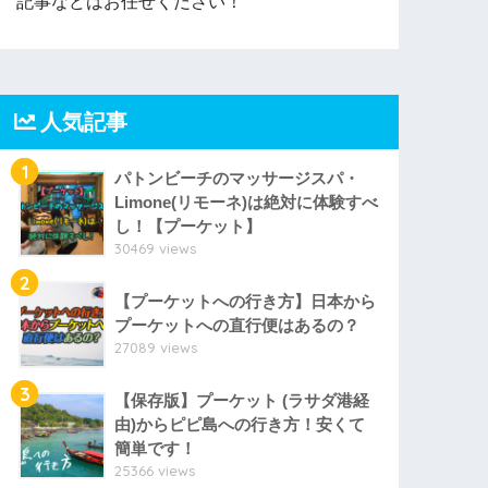
記事などはお任せください！
人気記事
1
パトンビーチのマッサージスパ・
Limone(リモーネ)は絶対に体験すべ
し！【プーケット】
30469 views
2
【プーケットへの行き方】日本から
プーケットへの直行便はあるの？
27089 views
3
【保存版】プーケット (ラサダ港経
由)からピピ島への行き方！安くて
簡単です！
25366 views