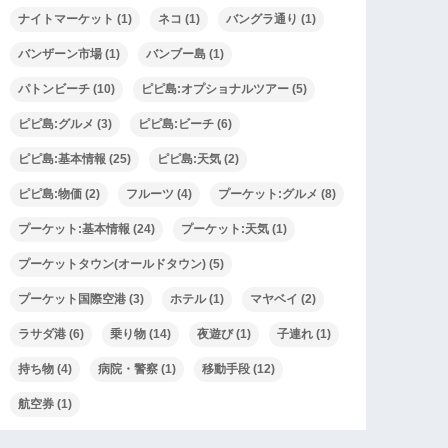
ナイトマーケット
(1)
ネコ
(1)
バングラ通り
(1)
バンザーン市場
(1)
バンブー島
(1)
パトンビーチ
(10)
ピピ島:オプショナルツアー
(5)
ピピ島:グルメ
(3)
ピピ島:ビーチ
(6)
ピピ島:基本情報
(25)
ピピ島:天気
(2)
ピピ島:物価
(2)
フルーツ
(4)
プーケット:グルメ
(8)
プーケット:基本情報
(24)
プーケット:天気
(1)
プーケットタウン(オールドタウン)
(5)
プーケット国際空港
(3)
ホテル
(1)
マヤベイ
(2)
ラサダ港
(6)
乗り物
(14)
夜遊び
(1)
子連れ
(1)
持ち物
(4)
病院・警察
(1)
移動手段
(12)
航空券
(1)