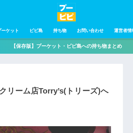
プーケット
ピピ島
持ち物
お問い合わせ
運営者情
【保存版】プーケット・ピピ島への持ち物まとめ
ーム店Torry’s(トリーズ)へ