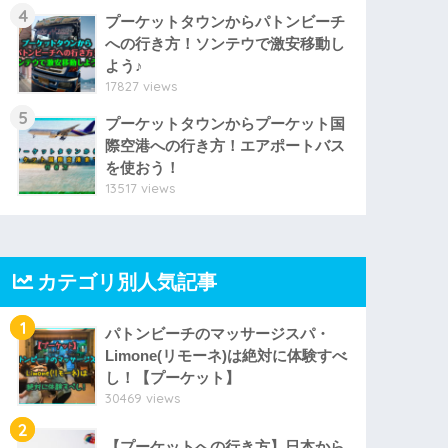
4
プーケットタウンからパトンビーチ
への行き方！ソンテウで激安移動し
よう♪
17827 views
5
プーケットタウンからプーケット国
際空港への行き方！エアポートバス
を使おう！
13517 views
カテゴリ別人気記事
1
パトンビーチのマッサージスパ・
Limone(リモーネ)は絶対に体験すべ
し！【プーケット】
30469 views
2
【プーケットへの行き方】日本から