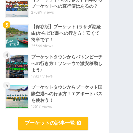
プーケットへの直行便はあるの？
27089 views
3
【保存版】プーケット (ラサダ港経
由)からピピ島への行き方！安くて
簡単です！
25366 views
4
プーケットタウンからパトンビーチ
への行き方！ソンテウで激安移動し
よう♪
17827 views
5
プーケットタウンからプーケット国
際空港への行き方！エアポートバス
を使おう！
13517 views
プーケットの記事一覧