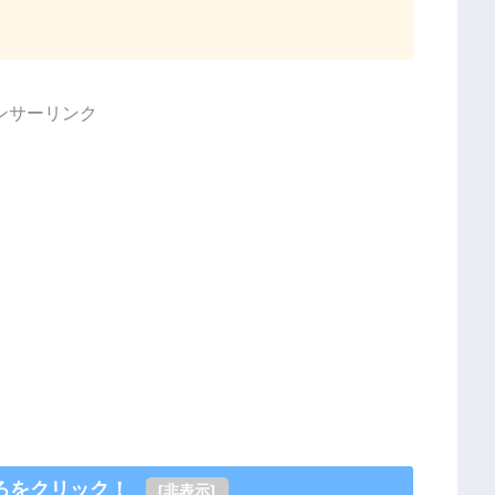
ンサーリンク
ろをクリック！
[
非表示
]