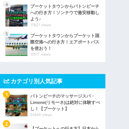
4
プーケットタウンからパトンビーチ
への行き方！ソンテウで激安移動し
よう♪
17827 views
5
プーケットタウンからプーケット国
際空港への行き方！エアポートバス
を使おう！
13517 views
カテゴリ別人気記事
1
パトンビーチのマッサージスパ・
Limone(リモーネ)は絶対に体験すべ
し！【プーケット】
30469 views
2
【プーケットへの行き方】日本から