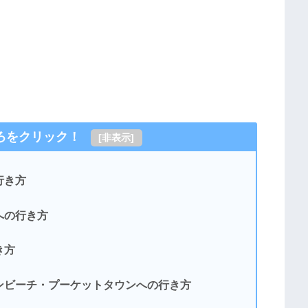
ろをクリック！
[
非表示
]
行き方
への行き方
き方
ンビーチ・プーケットタウンへの行き方