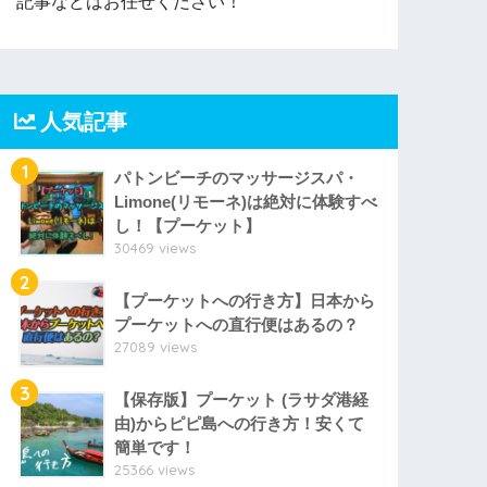
記事などはお任せください！
人気記事
1
パトンビーチのマッサージスパ・
Limone(リモーネ)は絶対に体験すべ
し！【プーケット】
30469 views
2
【プーケットへの行き方】日本から
プーケットへの直行便はあるの？
27089 views
3
【保存版】プーケット (ラサダ港経
由)からピピ島への行き方！安くて
簡単です！
25366 views