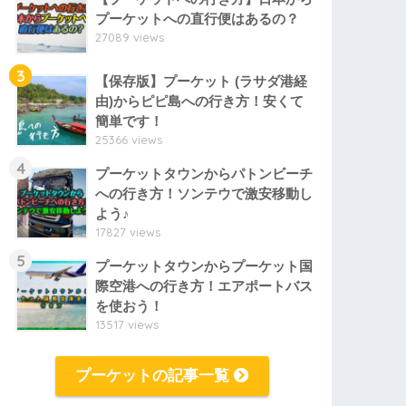
プーケットへの直行便はあるの？
27089 views
3
【保存版】プーケット (ラサダ港経
由)からピピ島への行き方！安くて
簡単です！
25366 views
4
プーケットタウンからパトンビーチ
への行き方！ソンテウで激安移動し
よう♪
17827 views
5
プーケットタウンからプーケット国
際空港への行き方！エアポートバス
を使おう！
13517 views
プーケットの記事一覧