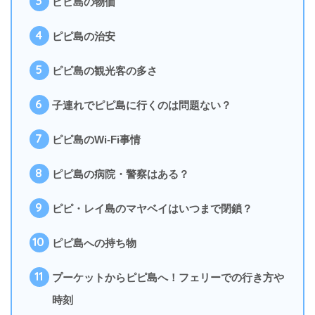
3
ピピ島の物価
4
ピピ島の治安
5
ピピ島の観光客の多さ
6
子連れでピピ島に行くのは問題ない？
7
ピピ島のWi-Fi事情
8
ピピ島の病院・警察はある？
9
ピピ・レイ島のマヤベイはいつまで閉鎖？
10
ピピ島への持ち物
11
プーケットからピピ島へ！フェリーでの行き方や
時刻