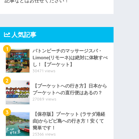
記事などはお任せください！
人気記事
1
パトンビーチのマッサージスパ・
Limone(リモーネ)は絶対に体験すべ
し！【プーケット】
30471 views
2
【プーケットへの行き方】日本から
プーケットへの直行便はあるの？
27089 views
3
【保存版】プーケット (ラサダ港経
由)からピピ島への行き方！安くて
簡単です！
25366 views