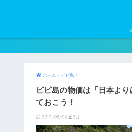
ホーム
ピピ島
ピピ島の物価は「日本より
ておこう！
2019/05/02
2分