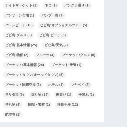
ナイトマーケット
(1)
ネコ
(1)
バングラ通り
(1)
バンザーン市場
(1)
バンブー島
(1)
パトンビーチ
(10)
ピピ島:オプショナルツアー
(5)
ピピ島:グルメ
(3)
ピピ島:ビーチ
(6)
ピピ島:基本情報
(25)
ピピ島:天気
(2)
ピピ島:物価
(2)
フルーツ
(4)
プーケット:グルメ
(8)
プーケット:基本情報
(24)
プーケット:天気
(1)
プーケットタウン(オールドタウン)
(5)
プーケット国際空港
(3)
ホテル
(1)
マヤベイ
(2)
ラサダ港
(6)
乗り物
(14)
夜遊び
(1)
子連れ
(1)
持ち物
(4)
病院・警察
(1)
移動手段
(12)
航空券
(1)