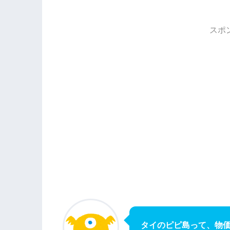
スポ
タイのピピ島って、物