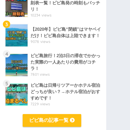
刻表一覧！ピピ島発の時刻もバッチ
リ！
10234 views
3
【2020年】ピピ島“閉鎖”はマヤベイ
だけ！ピピ島自体は上陸できます！
9078 views
4
ピピ島旅行！2泊3日の滞在でかかっ
た実際の一人あたりの費用がコチ
ラ！
7801 views
5
ピピ島は日帰りツアーかホテル宿泊
どっちが良い？→ホテル宿泊がおす
すめです！
7229 views
ピピ島の記事一覧