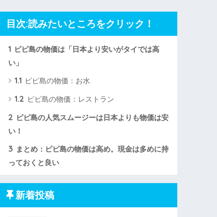
目次:読みたいところをクリック！
1
ピピ島の物価は「日本より安いがタイでは高
い」
1.1
ピピ島の物価：お水
1.2
ピピ島の物価：レストラン
2
ピピ島の人気スムージーは日本よりも物価は安
い！
3
まとめ：ピピ島の物価は高め。現金は多めに持
っておくと良い
新着投稿