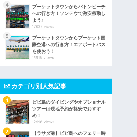
4
プーケットタウンからパトンビーチ
への行き方！ソンテウで激安移動し
よう♪
17827 views
5
プーケットタウンからプーケット国
際空港への行き方！エアポートバス
を使おう！
13518 views
カテゴリ別人気記事
1
ピピ島のダイビングやオプショナル
ツアーは現地予約が格安でおすす
め！
12648 views
2
【ラサダ港】ピピ島へのフェリー時