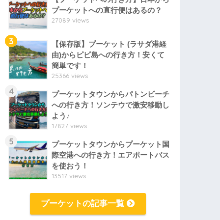
プーケットへの直行便はあるの？
27089 views
3
【保存版】プーケット (ラサダ港経
由)からピピ島への行き方！安くて
簡単です！
25366 views
4
プーケットタウンからパトンビーチ
への行き方！ソンテウで激安移動し
よう♪
17827 views
5
プーケットタウンからプーケット国
際空港への行き方！エアポートバス
を使おう！
13517 views
プーケットの記事一覧