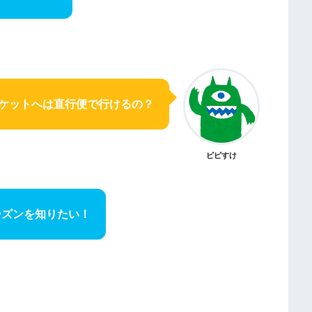
ケットへは直行便で行けるの？
ピピすけ
ーズンを知りたい！