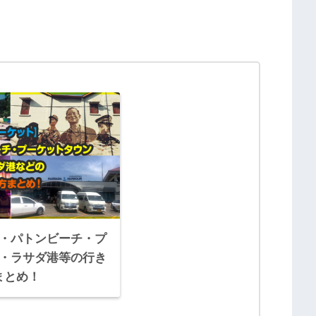
・パトンビーチ・プ
・ラサダ港等の行き
まとめ！