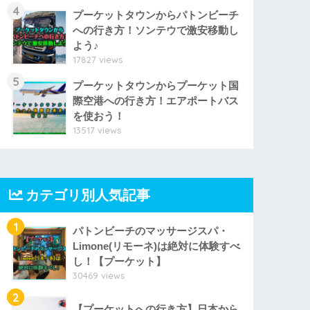
4
プーケットタウンからパトンビーチ
への行き方！ソンテウで激安移動し
よう♪
17827 views
5
プーケットタウンからプーケット国
際空港への行き方！エアポートバス
を使おう！
13517 views
カテゴリ別人気記事
1
パトンビーチのマッサージスパ・
Limone(リモーネ)は絶対に体験すべ
し！【プーケット】
30469 views
2
【プーケットへの行き方】日本から