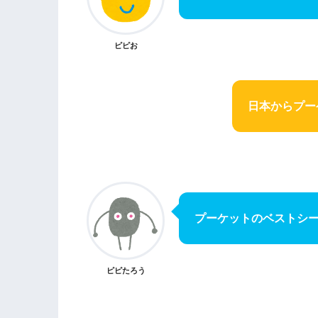
ピピお
日本からプー
プーケットのベストシ
ピピたろう