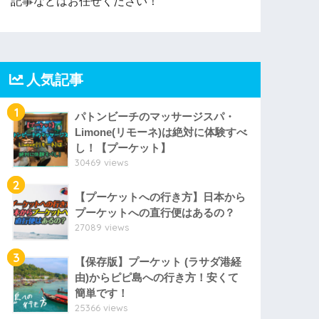
記事などはお任せください！
人気記事
1
パトンビーチのマッサージスパ・
Limone(リモーネ)は絶対に体験すべ
し！【プーケット】
30469 views
2
【プーケットへの行き方】日本から
プーケットへの直行便はあるの？
27089 views
3
【保存版】プーケット (ラサダ港経
由)からピピ島への行き方！安くて
簡単です！
25366 views