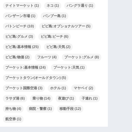
ナイトマーケット
(1)
ネコ
(1)
バングラ通り
(1)
バンザーン市場
(1)
バンブー島
(1)
パトンビーチ
(10)
ピピ島:オプショナルツアー
(5)
ピピ島:グルメ
(3)
ピピ島:ビーチ
(6)
ピピ島:基本情報
(25)
ピピ島:天気
(2)
ピピ島:物価
(2)
フルーツ
(4)
プーケット:グルメ
(8)
プーケット:基本情報
(24)
プーケット:天気
(1)
プーケットタウン(オールドタウン)
(5)
プーケット国際空港
(3)
ホテル
(1)
マヤベイ
(2)
ラサダ港
(6)
乗り物
(14)
夜遊び
(1)
子連れ
(1)
持ち物
(4)
病院・警察
(1)
移動手段
(12)
航空券
(1)